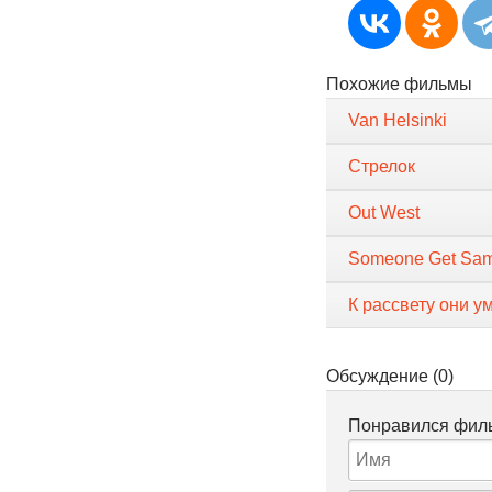
Похожие фильмы
Van Helsinki
Стрелок
Out West
Someone Get Sa
К рассвету они у
Обсуждение (0)
Понравился филь