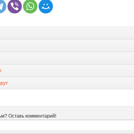
m
мрут
м? Оставь комментарий!