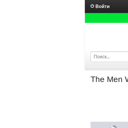
Войти
The Men W