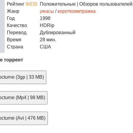
Рейтинг
IMDB
Положительные
| Обзоров пользователей:
Жанр
ужасы
/
короткометражка
Год
1998
Качество
HDRip
Перевод
Дублированный
Время
28 мин.
Страна
США
e торрент
cturne (3gp | 33 MB)
cturne (Mp4 | 98 MB)
cturne (Avi | 476 MB)