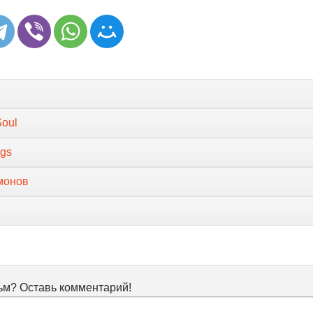
Soul
ngs
монов
м? Оставь комментарий!