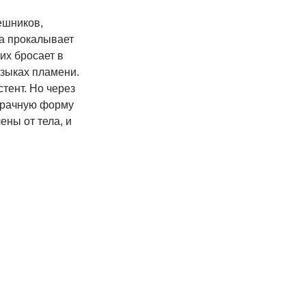
ешников,
а прокалывает
их бросает в
языках пламени.
тент. Но через
зрачную форму
ены от тела, и