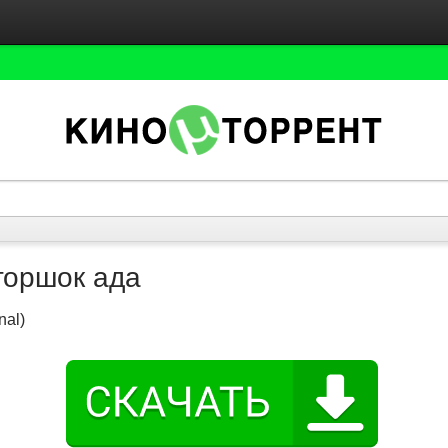
горшок ада
nal)