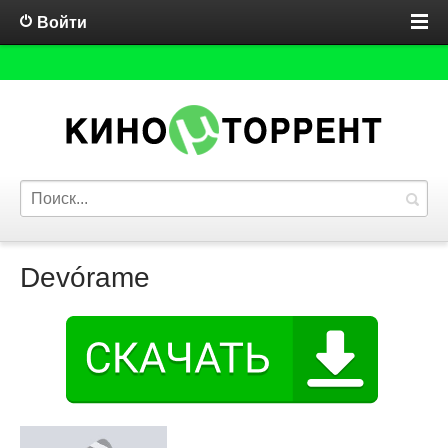
Войти
Devórame