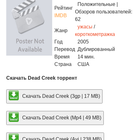
Положительные
|
Рейтинг
Обзоров пользователей:
IMDB
62
ужасы
/
Жанр
короткометражка
Год
2005
Перевод
Дублированный
Время
14 мин.
Страна
США
Скачать Dead Creek торрент
Скачать Dead Creek (3gp | 17 MB)
Скачать Dead Creek (Mp4 | 49 MB)
Скачать Dead Creek (Avi | 238 MB)