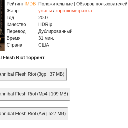
Рейтинг
IMDB
Положительные
| Обзоров пользователей:
Жанр
ужасы
/
короткометражка
Год
2007
Качество
HDRip
Перевод
Дублированный
Время
31 мин.
Страна
США
l Flesh Riot торрент
nibal Flesh Riot (3gp | 37 MB)
nnibal Flesh Riot (Mp4 | 109 MB)
nibal Flesh Riot (Avi | 527 MB)