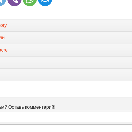
tory
ли
acre
м? Оставь комментарий!