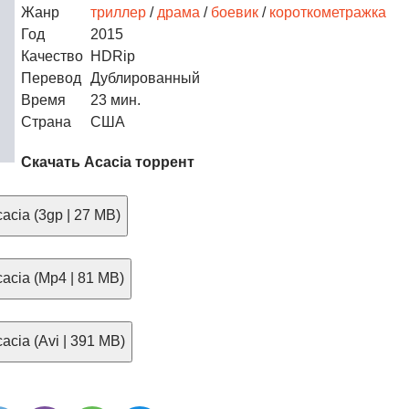
Жанр
триллер
/
драма
/
боевик
/
короткометражка
Год
2015
Качество
HDRip
Перевод
Дублированный
Время
23 мин.
Страна
США
Скачать Acacia торрент
acia (3gp | 27 MB)
acia (Mp4 | 81 MB)
cia (Avi | 391 MB)