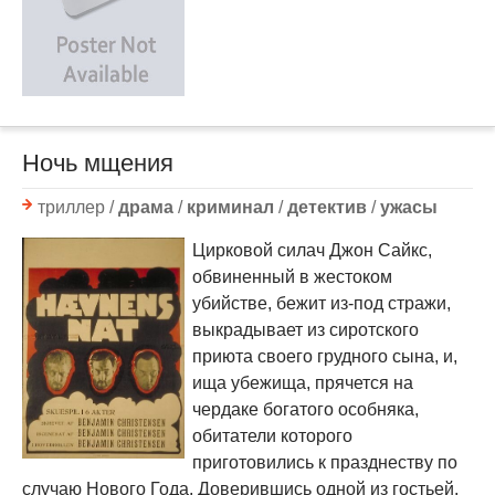
Ночь мщения
триллер /
драма
/
криминал
/
детектив
/
ужасы
Цирковой силач Джон Сайкс,
обвиненный в жестоком
убийстве, бежит из-под стражи,
выкрадывает из сиротского
приюта своего грудного сына, и,
ища убежища, прячется на
чердаке богатого особняка,
обитатели которого
приготовились к празднеству по
случаю Нового Года. Доверившись одной из гостьей,