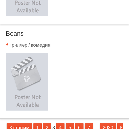
Beans
триллер /
комедия
К старым
1
2
3
4
5
6
7
…
2030
К