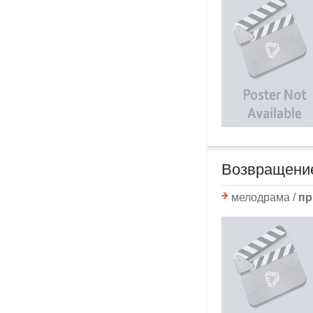
Возвращение
мелодрама /
пр