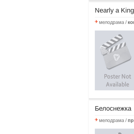
Nearly a King
мелодрама /
ко
Белоснежка
мелодрама /
пр