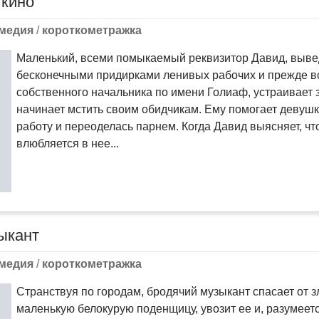
 кино
медия
/
короткометражка
Маленький, всеми помыкаемый реквизитор Давид, выве
бесконечными придирками ленивых рабочих и прежде в
собственного начальника по имени Голиаф, устраивает 
начинает мстить своим обидчикам. Ему помогает девушк
работу и переоделась парнем. Когда Давид выясняет, что
влюбляется в нее...
ыкант
медия
/
короткометражка
Странствуя по городам, бродячий музыкант спасает от 
маленькую белокурую поденщицу, увозит ее и, разумеетс