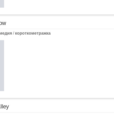
dow
медия
/
короткометражка
lley