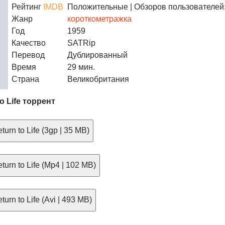
Рейтинг
IMDB
Положительные
| Обзоров пользователей:
Жанр
короткометражка
Год
1959
Качество
SATRip
Перевод
Дублированный
Время
29 мин.
Страна
Великобритания
o Life торрент
urn to Life (3gp | 35 MB)
urn to Life (Mp4 | 102 MB)
urn to Life (Avi | 493 MB)