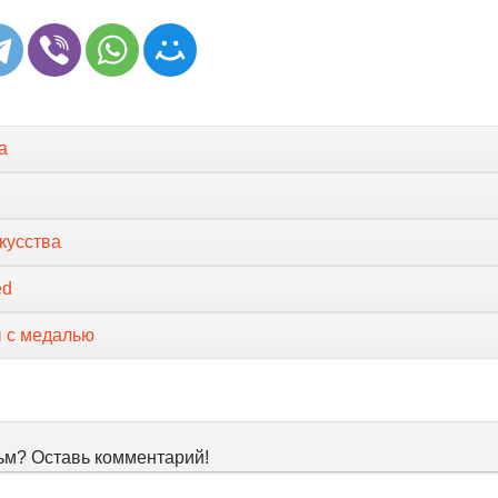
а
кусства
ed
 с медалью
м? Оставь комментарий!