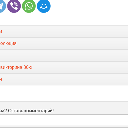
и
волюция
викторина 80-х
н
м? Оставь комментарий!