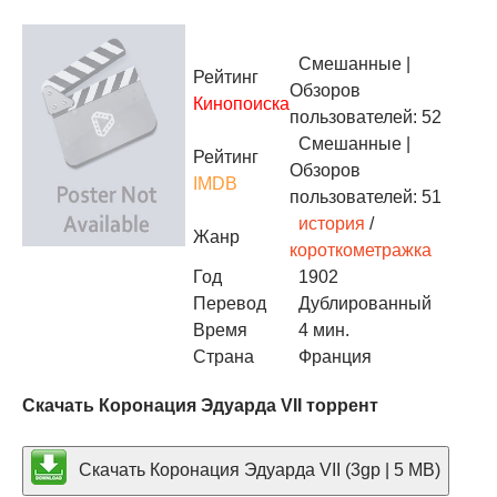
Смешанные
|
Рейтинг
Обзоров
Кинопоиска
пользователей: 52
Смешанные
|
Рейтинг
Обзоров
IMDB
пользователей: 51
история
/
Жанр
короткометражка
Год
1902
Перевод
Дублированный
Время
4 мин.
Страна
Франция
Скачать Коронация Эдуарда VII торрент
Скачать Коронация Эдуарда VII (3gp | 5 MB)