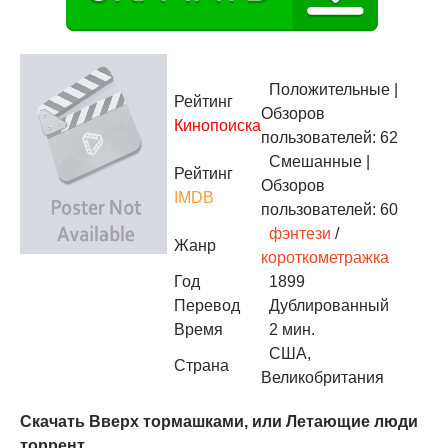
Положительные
|
Рейтинг
Обзоров
Кинопоиска
пользователей: 62
Смешанные
|
Рейтинг
Обзоров
IMDB
пользователей: 60
фэнтези
/
Жанр
короткометражка
Год
1899
Перевод
Дублированный
Время
2 мин.
США,
Страна
Великобритания
Скачать Вверх тормашками, или Летающие люди
торрент