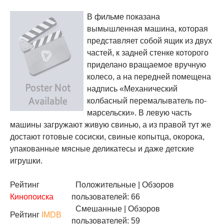
В фильме показана
вымышленная машина, которая
представляет собой ящик из двух
частей, к задней стенке которого
приделано вращаемое вручную
колесо, а на передней помещена
надпись «Механический
колбасный перемалыватель по-
марсельски». В левую часть
машины загружают живую свинью, а из правой тут же
достают готовые сосиски, свиные копытца, окорока,
упакованные мясные деликатесы и даже детские
игрушки.
Рейтинг
Положительные
| Обзоров
Кинопоиска
пользователей: 66
Смешанные
| Обзоров
Рейтинг
IMDB
пользователей: 59