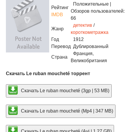
Положительные
|
Рейтинг
Обзоров пользователей:
IMDB
66
детектив
/
Жанр
короткометражка
Год
1912
Перевод
Дублированный
Франция,
Страна
Великобритания
Скачать Le ruban moucheté торрент
Скачать Le ruban moucheté (3gp | 53 MB)
Скачать Le ruban moucheté (Mp4 | 347 MB)
Скачать Le ruban moucheté (Avi | 1.27 GB)