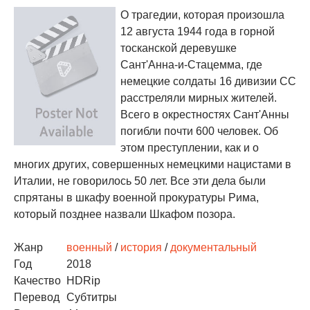
О трагедии, которая произошла
12 августа 1944 года в горной
тосканской деревушке
Сант'Анна-и-Стацемма, где
немецкие солдаты 16 дивизии СС
расстреляли мирных жителей.
Всего в окрестностях Сант'Анны
погибли почти 600 человек. Об
этом преступлении, как и о
многих других, совершенных немецкими нацистами в
Италии, не говорилось 50 лет. Все эти дела были
спрятаны в шкафу военной прокуратуры Рима,
который позднее назвали Шкафом позора.
Жанр
военный
/
история
/
документальный
Год
2018
Качество
HDRip
Перевод
Субтитры