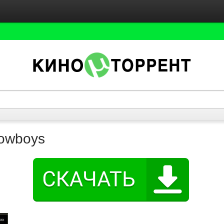
owboys