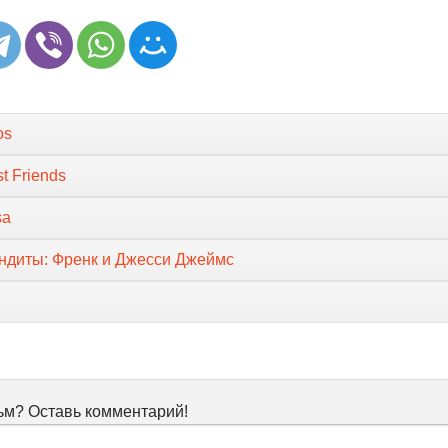
os
st Friends
sa
ндиты: Френк и Джесси Джеймс
м? Оставь комментарий!