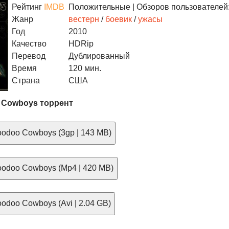
Рейтинг
IMDB
Положительные
| Обзоров пользователей:
Жанр
вестерн
/
боевик
/
ужасы
Год
2010
Качество
HDRip
Перевод
Дублированный
Время
120 мин.
Страна
США
 Cowboys торрент
odoo Cowboys (3gp | 143 MB)
odoo Cowboys (Mp4 | 420 MB)
odoo Cowboys (Avi | 2.04 GB)