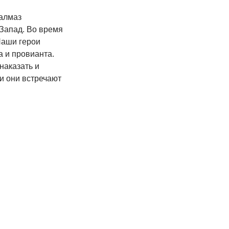
 алмаз
 Запад. Во время
Наши герои
а и провианта.
наказать и
ти они встречают