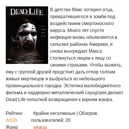
В детстве Макс потерял отца,
превратившегося в зомби под
воздействием смертоносного
вируса. Много лет спустя
инфекция вновь объявляется в
сельских районах Америки, и
снова вынуждает Макса
столкнуться лицом к лицу со
своими страхами. Чтобы выжить,
ему с группой друзей предстоит дать отпор толпам
живых мертвецов и выбраться из небольшого
провинциального городка. Эстетика малобюджетного
фильма и хардкорно-металлический саундтрек делают
Dead Life попыткой возвращения к корням жанра.
Рейтинг
Крайне негативные
| Обзоров
IMDB
пользователей: 20
Жанр
ужасы