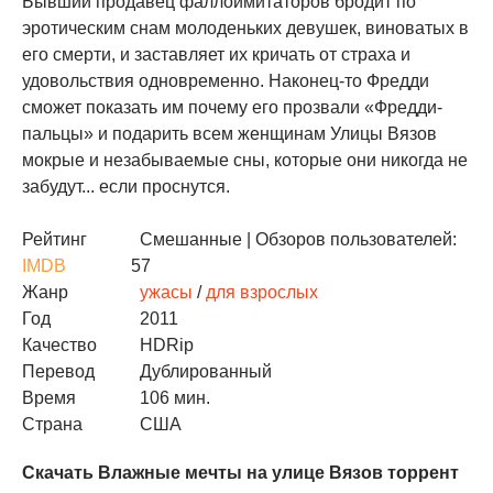
Бывший продавец фаллоимитаторов бродит по
эротическим снам молоденьких девушек, виноватых в
его смерти, и заставляет их кричать от страха и
удовольствия одновременно. Наконец-то Фредди
сможет показать им почему его прозвали «Фредди-
пальцы» и подарить всем женщинам Улицы Вязов
мокрые и незабываемые сны, которые они никогда не
забудут... если проснутся.
Рейтинг
Смешанные
| Обзоров пользователей:
IMDB
57
Жанр
ужасы
/
для взрослых
Год
2011
Качество
HDRip
Перевод
Дублированный
Время
106 мин.
Страна
США
Скачать Влажные мечты на улице Вязов торрент