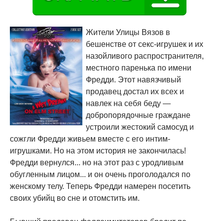
Жители Улицы Вязов в
бешенстве от секс-игрушек и их
назойливого распространителя,
местного паренька по имени
Фредди. Этот навязчивый
продавец достал их всех и
навлек на себя беду —
добропорядочные граждане
устроили жестокий самосуд и
сожгли Фредди живьем вместе с его интим-
игрушками. Но на этом история не закончилась!
Фредди вернулся... но на этот раз с уродливым
обугленным лицом... и он очень проголодался по
женскому телу. Теперь Фредди намерен посетить
своих убийц во сне и отомстить им.