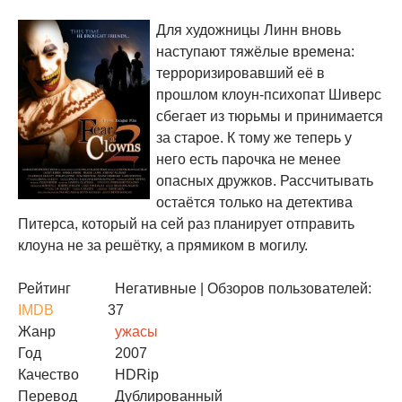
Для художницы Линн вновь
наступают тяжёлые времена:
терроризировавший её в
прошлом клоун-психопат Шиверс
сбегает из тюрьмы и принимается
за старое. К тому же теперь у
него есть парочка не менее
опасных дружков. Рассчитывать
остаётся только на детектива
Питерса, который на сей раз планирует отправить
клоуна не за решётку, а прямиком в могилу.
Рейтинг
Негативные
| Обзоров пользователей:
IMDB
37
Жанр
ужасы
Год
2007
Качество
HDRip
Перевод
Дублированный