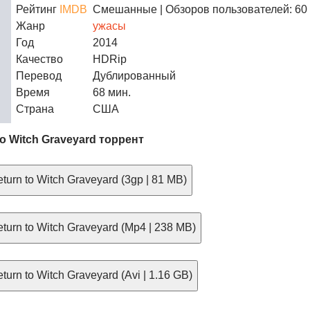
Рейтинг
IMDB
Смешанные
| Обзоров пользователей: 60
Жанр
ужасы
Год
2014
Качество
HDRip
Перевод
Дублированный
Время
68 мин.
Страна
США
to Witch Graveyard торрент
urn to Witch Graveyard (3gp | 81 MB)
turn to Witch Graveyard (Mp4 | 238 MB)
urn to Witch Graveyard (Avi | 1.16 GB)