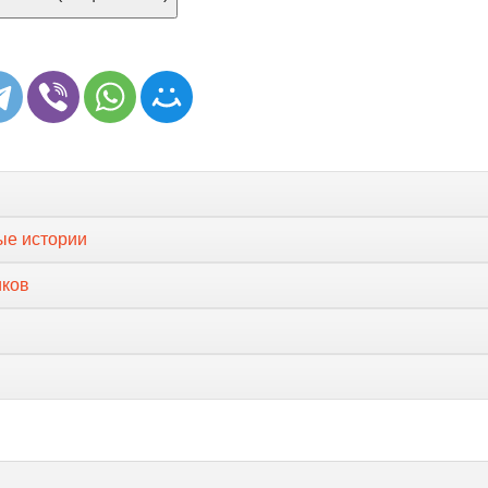
ые истории
иков