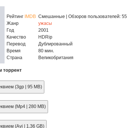
Рейтинг
IMDB
Смешанные
| Обзоров пользователей: 55
Жанр
ужасы
Год
2001
Качество
HDRip
Перевод
Дублированный
Время
80 мин.
Страна
Великобритания
м торрент
квием (3gp | 95 MB)
квием (Mp4 | 280 MB)
квием (Avi | 1.36 GB)