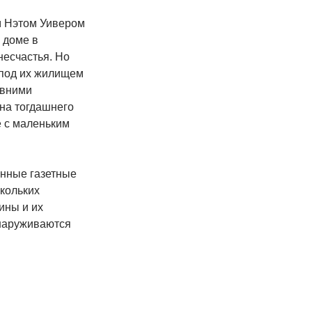
м Нэтом Уивером
 доме в
несчастья. Но
 под их жилищем
авними
ена тогдашнего
е с маленьким
нные газетные
кольких
ины и их
бнаруживаются