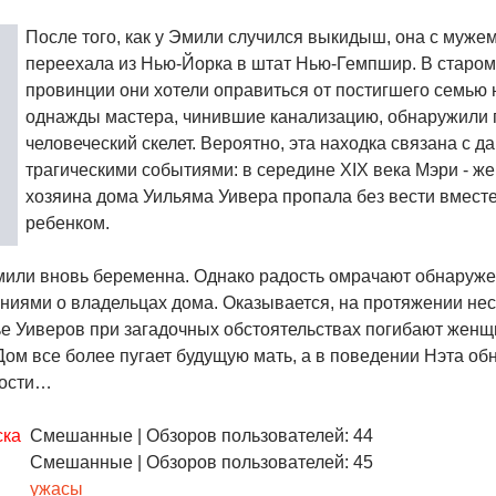
После того, как у Эмили случился выкидыш, она с муже
переехала из Нью-Йорка в штат Нью-Гемпшир. В старом
провинции они хотели оправиться от постигшего семью 
однажды мастера, чинившие канализацию, обнаружили
человеческий скелет. Вероятно, эта находка связана с д
трагическими событиями: в середине XIX века Мэри - ж
хозяина дома Уильяма Уивера пропала без вести вмест
ребенком.
или вновь беременна. Однако радость омрачают обнаруже
ниями о владельцах дома. Оказывается, на протяжении нес
ье Уиверов при загадочных обстоятельствах погибают женщ
Дом все более пугает будущую мать, а в поведении Нэта о
ности…
ска
Смешанные
| Обзоров пользователей: 44
Смешанные
| Обзоров пользователей: 45
ужасы