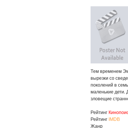
Тем временем Эм
вырезки со сведе
поколений в сем
маленькие дети. 
зловещие стран
Рейтинг
Кинопои
Рейтинг
IMDB
Жанр