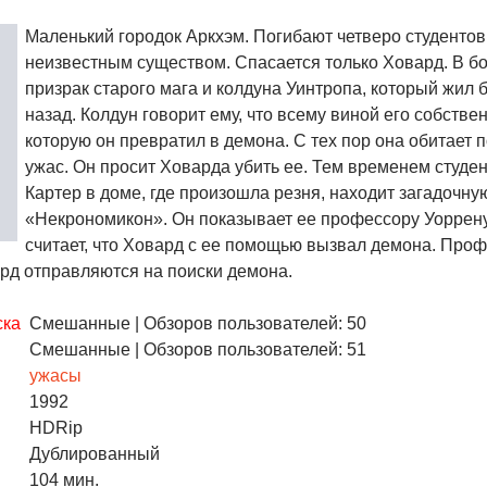
Маленький городок Аркхэм. Погибают четверо студентов
неизвестным существом. Спасается только Ховард. В б
призрак старого мага и колдуна Уинтропа, который жил 
назад. Колдун говорит ему, что всему виной его собстве
которую он превратил в демона. С тех пор она обитает п
ужас. Он просит Ховарда убить ее. Тем временем студе
Картер в доме, где произошла резня, находит загадочну
«Некрономикон». Он показывает ее профессору Уоррену
считает, что Ховард с ее помощью вызвал демона. Проф
рд отправляются на поиски демона.
ска
Смешанные
| Обзоров пользователей: 50
Смешанные
| Обзоров пользователей: 51
ужасы
1992
HDRip
Дублированный
104 мин.