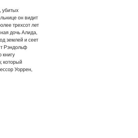
, убитых
ольнице он видит
более трехсот лет
нная дочь Алида,
од землей и сеет
нт Рэндольф
ю книгу
, который
ессор Уоррен,