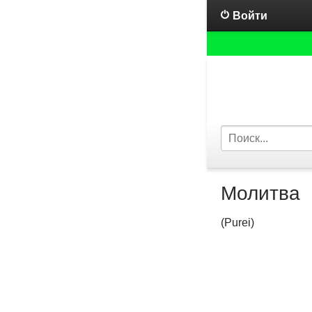
Войти
Молитва
(Purei)