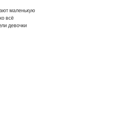
щают маленькую
ко всё
ели девочки