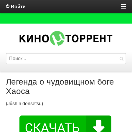
Войти
Легенда о чудовищном боге
Хаоса
(Jûshin densetsu)