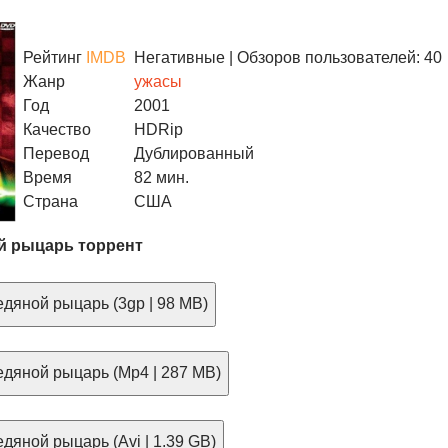
Рейтинг
IMDB
Негативные
| Обзоров пользователей: 40
Жанр
ужасы
Год
2001
Качество
HDRip
Перевод
Дублированный
Время
82 мин.
Страна
США
й рыцарь торрент
дяной рыцарь (3gp | 98 MB)
дяной рыцарь (Mp4 | 287 MB)
дяной рыцарь (Avi | 1.39 GB)