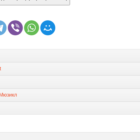
t
 Мюзикл