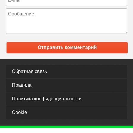
Отправить комментарий
Обратная связь
Правила
Политика конфиденциальности
Cookie