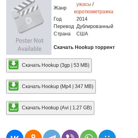
ужасы
/
Жанр
короткометражка
Год
2014
Перевод
Дублированный
Страна
США
Скачать Hookup торрент
Скачать Hookup (3gp | 53 MB)
Скачать Hookup (Mp4 | 347 MB)
Скачать Hookup (Avi | 1.27 GB)