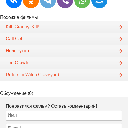
Похожие фильмы
Kill, Granny, Kill!
Call Girl
Ночь кукол
The Crawler
Return to Witch Graveyard
Обсуждение (0)
Понравился фильм? Оставь комментарий!