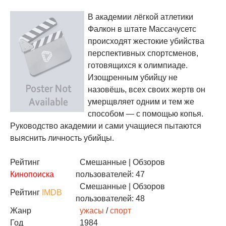
В академии лёгкой атлетики
Фалкон в штате Массачусетс
происходят жестокие убийства
перспективных спортсменов,
готовящихся к олимпиаде.
Изощренным убийцу не
назовёшь, всех своих жертв он
умерщвляет одним и тем же
способом — с помощью копья.
Руководство академии и сами учащиеся пытаются
выяснить личность убийцы.
Рейтинг
Смешанные
| Обзоров
Кинопоиска
пользователей: 47
Смешанные
| Обзоров
Рейтинг
IMDB
пользователей: 48
Жанр
ужасы
/
спорт
Год
1984