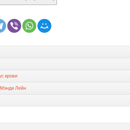
ус крови
 Мэнди Лейн