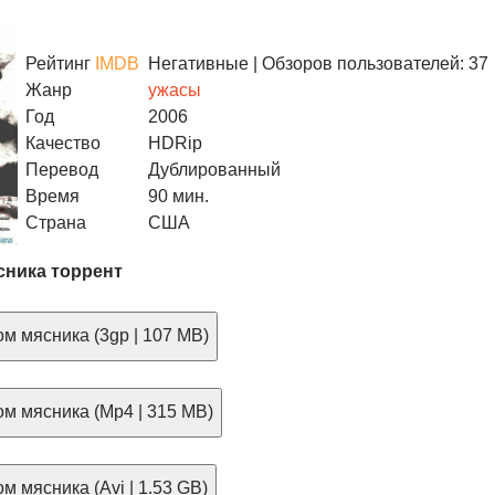
Рейтинг
IMDB
Негативные
| Обзоров пользователей: 37
Жанр
ужасы
Год
2006
Качество
HDRip
Перевод
Дублированный
Время
90 мин.
Страна
США
сника торрент
м мясника (3gp | 107 MB)
м мясника (Mp4 | 315 MB)
м мясника (Avi | 1.53 GB)