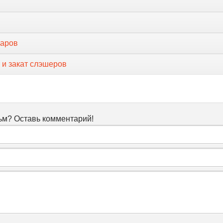
маров
т и закат слэшеров
м? Оставь комментарий!