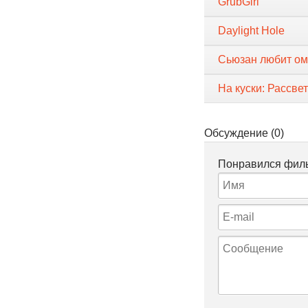
GrubGirl
Daylight Hole
Сьюзан любит о
На куски: Рассве
Обсуждение (0)
Понравился филь