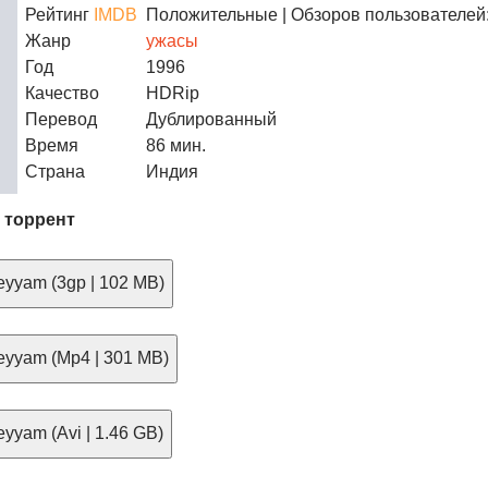
Рейтинг
IMDB
Положительные
| Обзоров пользователей:
Жанр
ужасы
Год
1996
Качество
HDRip
Перевод
Дублированный
Время
86 мин.
Страна
Индия
 торрент
yyam (3gp | 102 MB)
yyam (Mp4 | 301 MB)
yyam (Avi | 1.46 GB)