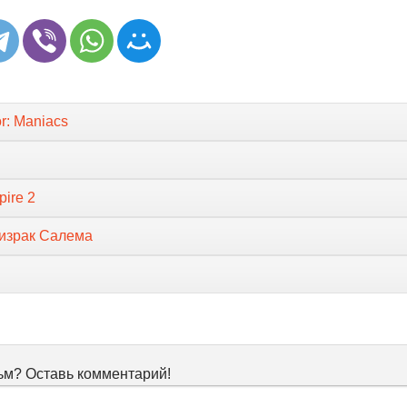
or: Maniacs
pire 2
ризрак Салема
м? Оставь комментарий!