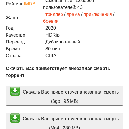
Смешанные
| Обзоров
Рейтинг
IMDB
пользователей: 43
триллер
/
драма
/
приключения
/
Жанр
боевик
Год
2020
Качество
HDRip
Перевод
Дублированный
Время
80 мин.
Страна
США
Скачать Вас приветствует внезапная смерть
торрент
Скачать Вас приветствует внезапная смерть
(3gp | 95 MB)
Скачать Вас приветствует внезапная смерть
(Mp4 | 280 MB)