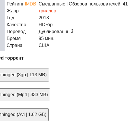
Рейтинг
IMDB
Смешанные
| Обзоров пользователей: 41
Жанр
триллер
Год
2018
Качество
HDRip
Перевод
Дублированный
Время
95 мин.
Страна
США
ed торрент
hinged (3gp | 113 MB)
hinged (Mp4 | 333 MB)
hinged (Avi | 1.62 GB)