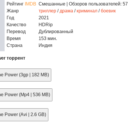
Рейтинг
IMDB
Смешанные
| Обзоров пользователей: 57
Жанр
триллер
/
драма
/
криминал
/
боевик
Год
2021
Качество
HDRip
Перевод
Дублированный
Время
153 мин.
Страна
Индия
wer торрент
e Power (3gp | 182 MB)
e Power (Mp4 | 536 MB)
 Power (Avi | 2.6 GB)