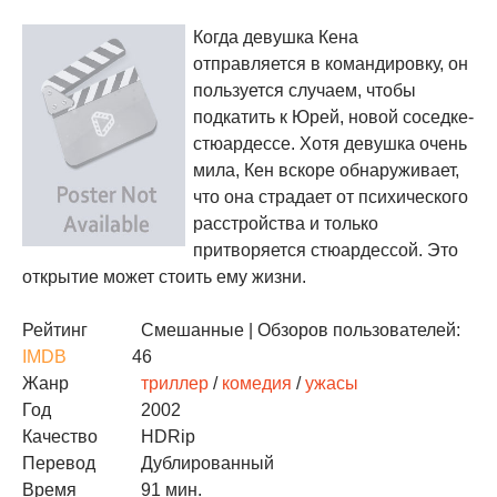
Когда девушка Кена
отправляется в командировку, он
пользуется случаем, чтобы
подкатить к Юрей, новой соседке-
стюардессе. Хотя девушка очень
мила, Кен вскоре обнаруживает,
что она страдает от психического
расстройства и только
притворяется стюардессой. Это
открытие может стоить ему жизни.
Рейтинг
Смешанные
| Обзоров пользователей:
IMDB
46
Жанр
триллер
/
комедия
/
ужасы
Год
2002
Качество
HDRip
Перевод
Дублированный
Время
91 мин.