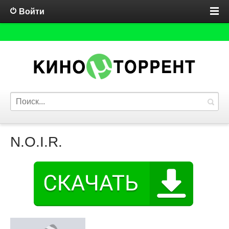
Войти
N.O.I.R.