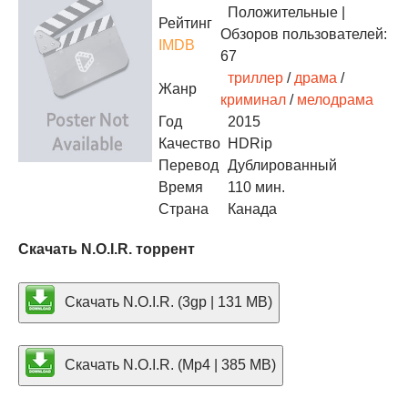
Положительные
|
Рейтинг
Обзоров пользователей:
IMDB
67
триллер
/
драма
/
Жанр
криминал
/
мелодрама
Год
2015
Качество
HDRip
Перевод
Дублированный
Время
110 мин.
Страна
Канада
Скачать N.O.I.R. торрент
Скачать N.O.I.R. (3gp | 131 MB)
Скачать N.O.I.R. (Mp4 | 385 MB)