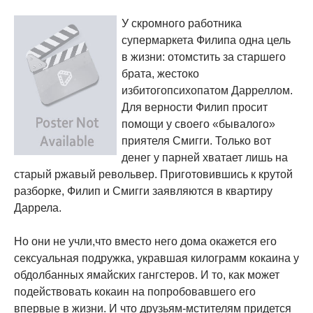
У скромного работника
супермаркета Филипа одна цель
в жизни: отомстить за старшего
брата, жестоко
избитогопсихопатом Дарреллом.
Для верности Филип просит
помощи у своего «бывалого»
приятеля Смигги. Только вот
денег у парней хватает лишь на
старый ржавый револьвер. Приготовившись к крутой
разборке, Филип и Смигги заявляются в квартиру
Даррела.
Но они не учли,что вместо него дома окажется его
сексуальная подружка, укравшая килограмм кокаина у
обдолбанных ямайских гангстеров. И то, как может
подействовать кокаин на попробовавшего его
впервые в жизни. И что друзьям-мстителям придется