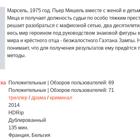
Марсель, 1975 год. Пьер Мишель вместе с женой и деть
Меца и получает должность судьи по особо тяжким прес
решает разобраться с мафиозной сетью, два десятиле
весь мир героином под руководством знаковой фигуры 
мира и крёстного отца - безжалостного Гаэтана Зампы. 
понимает, что для получения результатов ему придётся 
методы.
ска
Положительные
| Обзоров пользователей: 69
Положительные
| Обзоров пользователей: 71
триллер
/
драма
/
криминал
2014
HDRip
Дублированный
135 мин.
Франция, Бельгия