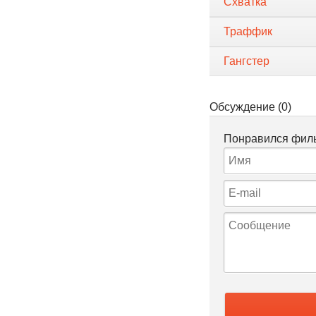
Схватка
Траффик
Гангстер
Обсуждение (0)
Понравился филь