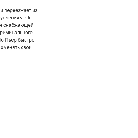
ми переезжает из
туплениям. Он
тия снабжающей
криминального
Но Пьер быстро
поменять свои