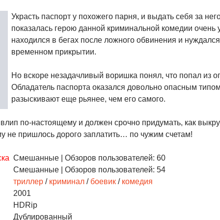
Украсть паспорт у похожего парня, и выдать себя за него
показалась герою данной криминальной комедии очень у
находился в бегах после ложного обвинения и нуждался
временном прикрытии.
Но вскоре незадачливый воришка понял, что попал из о
Обладатель паспорта оказался довольно опасным типом
разыскивают еще рьянее, чем его самого.
 влип по-настоящему и должен срочно придумать, как выкру
му не пришлось дорого заплатить… по чужим счетам!
ска
Смешанные
| Обзоров пользователей: 60
Смешанные
| Обзоров пользователей: 54
триллер
/
криминал
/
боевик
/
комедия
2001
HDRip
Дублированный