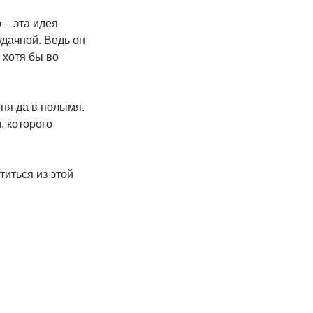
 – эта идея
дачной. Ведь он
 хотя бы во
гня да в полымя.
, которого
титься из этой