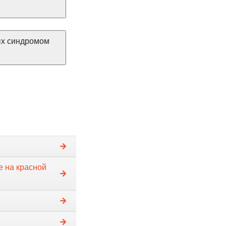
ых синдромом
е на красной