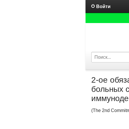
Войти
2-ое обяз
больных 
иммунод
(The 2nd Commitme