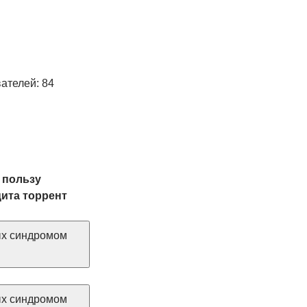
ателей: 84
 пользу
ита торрент
ых синдромом
ых синдромом