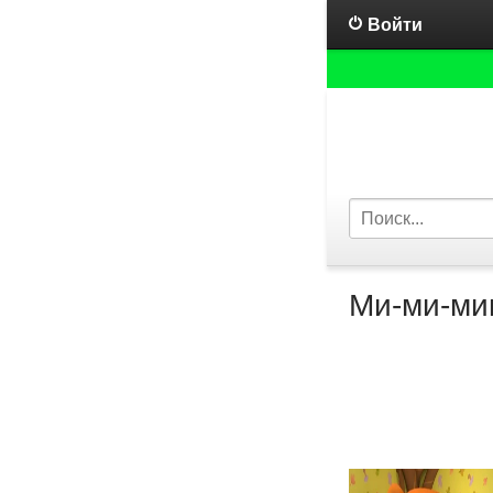
Войти
Ми-ми-миш