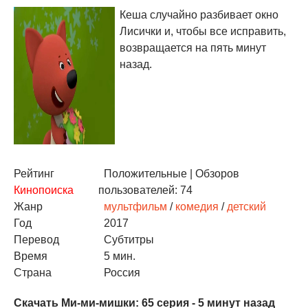
Кеша случайно разбивает окно
Лисички и, чтобы все исправить,
возвращается на пять минут
назад.
Рейтинг
Положительные
| Обзоров
Кинопоиска
пользователей: 74
Жанр
мультфильм
/
комедия
/
детский
Год
2017
Перевод
Субтитры
Время
5 мин.
Страна
Россия
Скачать Ми-ми-мишки: 65 серия - 5 минут назад