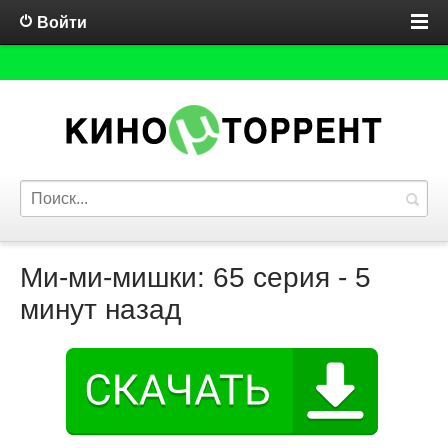
Войти
Ми-ми-мишки: 65 серия - 5
минут назад