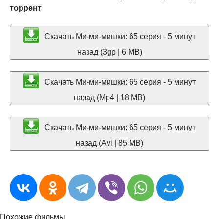
торрент
Скачать Ми-ми-мишки: 65 серия - 5 минут
назад (3gp | 6 MB)
Скачать Ми-ми-мишки: 65 серия - 5 минут
назад (Mp4 | 18 MB)
Скачать Ми-ми-мишки: 65 серия - 5 минут
назад (Avi | 85 MB)
Похожие фильмы