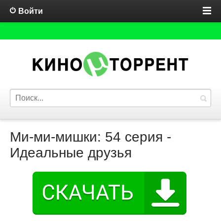
Войти
Ми-ми-мишки: 54 серия -
Идеальные друзья