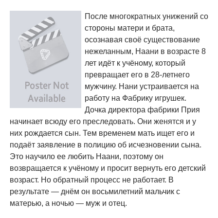
После многократных унижений со
стороны матери и брата,
осознавая своё существование
нежеланным, Наани в возрасте 8
лет идёт к учёному, который
превращает его в 28-летнего
мужчину. Нани устраивается на
работу на Фабрику игрушек.
Дочка директора фабрики Прия
начинает всюду его преследовать. Они женятся и у
них рождается сын. Тем временем мать ищет его и
подаёт заявление в полицию об исчезновении сына.
Это научило ее любить Наани, поэтому он
возвращается к учёному и просит вернуть его детский
возраст. Но обратный процесс не работает. В
результате — днём он восьмилетний мальчик с
матерью, а ночью — муж и отец.