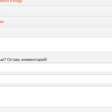
tless Killogy
с
ки
м? Оставь комментарий!