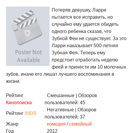
Потеряв девушку, Ларри
пытается все исправить, но
случайно ему удается обидеть
одного ребенка сказав, что
Зубной Феи не существует. За это
Ларри наказывает 500-летняя
Зубная Фея. Теперь ему
предстоит отработать неделю
феей и принести им 10 молочных
зубов, иначе его лишат лучшего воспоминания в
жизни.
Рейтинг
Смешанные
| Обзоров
Кинопоиска
пользователей: 45
Негативные
| Обзоров
Рейтинг
IMDB
пользователей: 37
Жанр
комедия
/
семейный
Год
2012