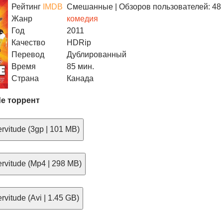
Рейтинг
IMDB
Смешанные
| Обзоров пользователей: 48
Жанр
комедия
Год
2011
Качество
HDRip
Перевод
Дублированный
Время
85 мин.
Страна
Канада
de торрент
vitude (3gp | 101 MB)
rvitude (Mp4 | 298 MB)
vitude (Avi | 1.45 GB)